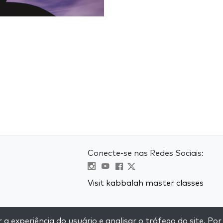
Conecte-se nas Redes Sociais:
Visit kabbalah master classes
e
 experiência do usuário e analisar o tráfego do site. Por