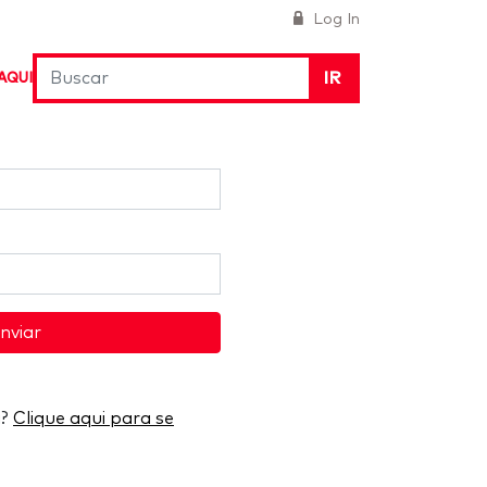
Log In
IR
AQUI
nviar
a?
Clique aqui para se