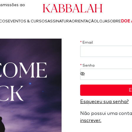
Kabbalah
smissões ao
ICOS
EVENTOS & CURSOS
ASSINATURA
ORIENTAÇÃO
LOJA
SOBRE
DOE 
*
Email
COME
*
Senha
CK
E
Esqueceu sua senha?
Não possui uma cont
inscrever.