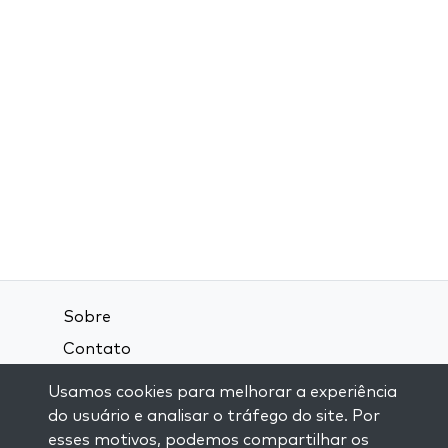
Sobre
Contato
Termos e Condições
Usamos cookies para melhorar a experiência
Política de Privacidade
do usuário e analisar o tráfego do site. Por
esses motivos, podemos compartilhar os