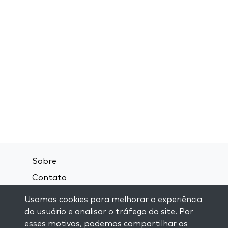
Sobre
Contato
Termos e Condições
Usamos cookies para melhorar a experiência
Política de Privacidade
do usuário e analisar o tráfego do site. Por
esses motivos, podemos compartilhar os