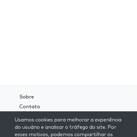
Sobre
Contato
Termos e Condições
Usamos cookies para melhorar a experiência
Política de Privacidade
do usuário e analisar o tráfego do site. Por
esses motivos, podemos compartilhar os