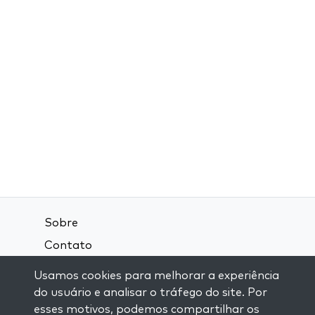
Sobre
Contato
Termos e Condições
Usamos cookies para melhorar a experiência
Política de Privacidade
do usuário e analisar o tráfego do site. Por
esses motivos, podemos compartilhar os