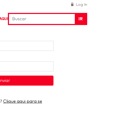
Log In
IR
AQUI
nviar
a?
Clique aqui para se