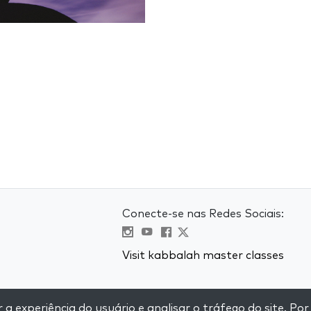
Conecte-se nas Redes Sociais:
Visit kabbalah master classes
e
 experiência do usuário e analisar o tráfego do site. Por