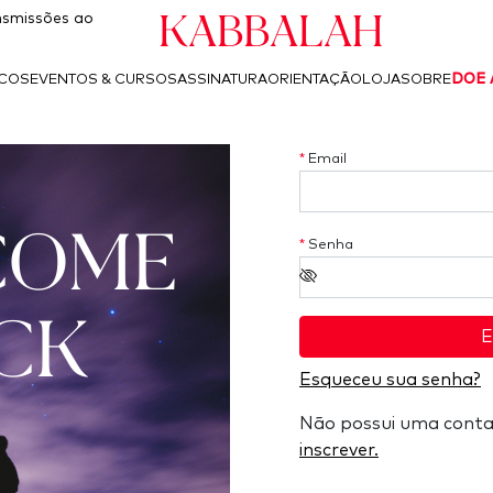
Kabbalah
smissões ao
ICOS
EVENTOS & CURSOS
ASSINATURA
ORIENTAÇÃO
LOJA
SOBRE
DOE 
*
Email
COME
*
Senha
CK
E
Esqueceu sua senha?
Não possui uma cont
inscrever.