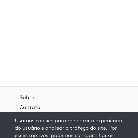
Sobre
Contato
Termos e Condições
Usamos cookies para melhorar a experiência
Política de Privacidade
do usuário e analisar o tráfego do site. Por
esses motivos, podemos compartilhar os