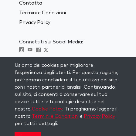
Contatta
Termini e Condizioni
Privacy Policy
Connettiti sui Social Media:
Visit kabbalah master classes
Usiamo dei cookies per migliorare
l’esperienza degli utenti. Per questa ragione,
RIMANI AGGIORNATO
potremmo condividere il tuo utilizzo del sito
Iscriviti alla nostra mailing list e ricevi
con i nostri partner di analisi. Continuando
ispirazione ogni settimana nella tua
sul sito, ci consenti a conservare sul tuo
casella di posta.
device tutte le tecnologie descritte nel
nostro
Cookie Policy
. Ti preghiamo leggere il
Iscriviti
nostro
Termini e Condizioni
e
Privacy Policy
per tutti i dettagli.
Copyright © 2026 The Kabbalah Centre. All rights
reserved.