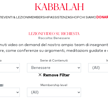
Kabbalah
I
EVENTI & LEZIONI
MEMBERSHIP
ASSISTENZA
SHOP
CHI SIAMO
DONA
Lezioni video su richiesta
Raccolta: Benessere
uti video on demand del nostro ampio team di insegnant
re, come conferenze su argomenti, meditazioni guidate e a
o
Serie di Contenuti
Remove Filter
)
Membership level