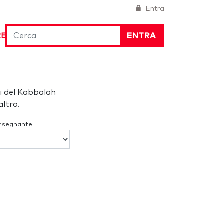
Entra
ENTRA
RE
i del Kabbalah
ltro.
Insegnante