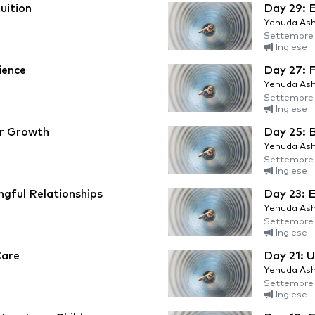
uition
Day 29: E
Yehuda Ash
Settembre 
Inglese
ience
Day 27: F
Yehuda Ash
Settembre 
Inglese
or Growth
Day 25: B
Yehuda Ash
Settembre 
Inglese
gful Relationships
Day 23: E
Yehuda Ash
Settembre 
Inglese
Care
Day 21: 
Yehuda Ash
Settembre 
Inglese