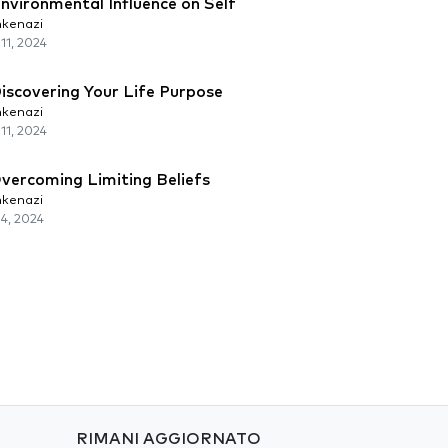
nvironmental Influence on Self
kenazi
11, 2024
iscovering Your Life Purpose
kenazi
11, 2024
vercoming Limiting Beliefs
kenazi
4, 2024
RIMANI AGGIORNATO