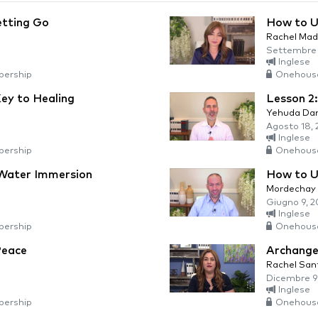
etting Go
How to U
Rachel Mad
Settembre 
Inglese
ership
Onehous
ey to Healing
Lesson 2
Yehuda Da
Agosto 18, 
Inglese
ership
Onehous
 Water Immersion
How to U
Mordechay 
Giugno 9, 2
Inglese
ership
Onehous
Peace
Archange
Rachel San
Dicembre 9
Inglese
ership
Onehous