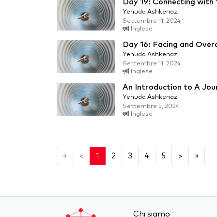
Day 19: Connecting with 
Yehuda Ashkenazi
Settembre 11, 2024
Inglese
Day 16: Facing and Over
Yehuda Ashkenazi
Settembre 11, 2024
Inglese
An Introduction to A Jou
Yehuda Ashkenazi
Settembre 5, 2024
Inglese
«
<
1
2
3
4
5
>
»
Chi siamo