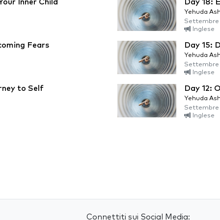
Your Inner Child
Day 18: E
Yehuda Ash
Settembre 
Inglese
coming Fears
Day 15: D
Yehuda Ash
Settembre 
Inglese
rney to Self
Day 12: O
Yehuda Ash
Settembre 
Inglese
Connettiti sui Social Media: