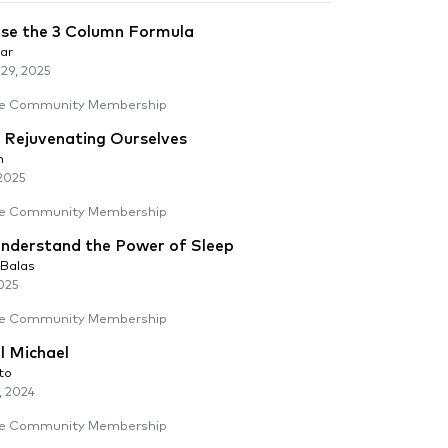
se the 3 Column Formula
ar
29, 2025
e Community Membership
: Rejuvenating Ourselves
n
2025
e Community Membership
nderstand the Power of Sleep
Balas
025
e Community Membership
l Michael
to
, 2024
e Community Membership