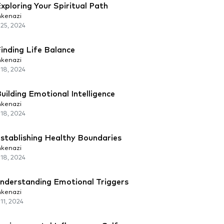
xploring Your Spiritual Path
kenazi
25, 2024
inding Life Balance
kenazi
18, 2024
uilding Emotional Intelligence
kenazi
18, 2024
stablishing Healthy Boundaries
kenazi
18, 2024
Understanding Emotional Triggers
kenazi
11, 2024