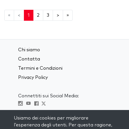
«
<
1
2
3
>
»
Chi siamo
Contatta
Termini e Condizioni
Privacy Policy
Connettiti sui Social Media:
Visit kabbalah master classes
Usiamo dei cookies per migliorare
l’esperienza degli utenti. Per questa ragione,