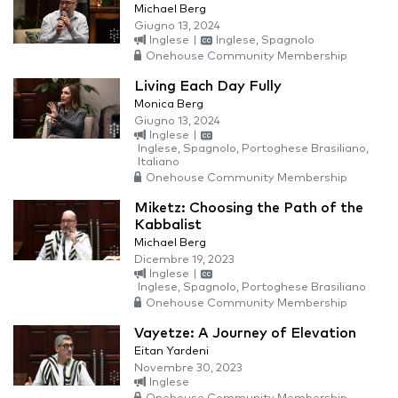
Michael Berg
Giugno 13, 2024
Inglese
|
Inglese, Spagnolo
Onehouse Community Membership
Living Each Day Fully
Monica Berg
Giugno 13, 2024
Inglese
|
Inglese, Spagnolo, Portoghese Brasiliano,
Italiano
Onehouse Community Membership
Miketz: Choosing the Path of the
Kabbalist
Michael Berg
Dicembre 19, 2023
Inglese
|
Inglese, Spagnolo, Portoghese Brasiliano
Onehouse Community Membership
Vayetze: A Journey of Elevation
Eitan Yardeni
Novembre 30, 2023
Inglese