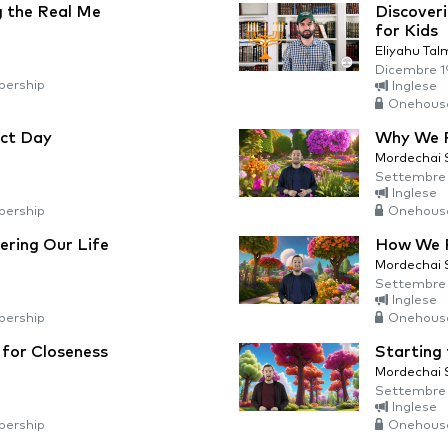
g the Real Me
Discover
for Kids
Eliyahu Tal
Dicembre 1
ership
Inglese
Onehous
ect Day
Why We P
Mordechai
Settembre 
Inglese
ership
Onehous
ering Our Life
How We P
Mordechai
Settembre 
Inglese
ership
Onehous
 for Closeness
Starting
Mordechai
Settembre 
Inglese
ership
Onehous