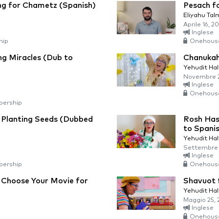
ing for Chametz (Spanish)
Pesach fo
Eliyahu Tal
Aprile 16, 2
Inglese
hip
Onehous
ng Miracles (Dub to
Chanukah
Yehudit Ha
Novembre 2
Inglese
Onehous
ership
 Planting Seeds (Dubbed
Rosh Has
to Spani
Yehudit Ha
Settembre 
Inglese
ership
Onehous
 Choose Your Movie for
Shavuot 
Yehudit Ha
Maggio 25, 
Inglese
Onehous