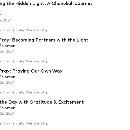
ing the Hidden Light: A Chanukah Journey
mi
9, 2024
e Community Membership
ray: Becoming Partners with the Light
 Solomon
26, 2024
e Community Membership
ray: Praying Our Own Way
 Solomon
26, 2024
e Community Membership
 the Day with Gratitude & Excitement
 Solomon
26, 2024
e Community Membership