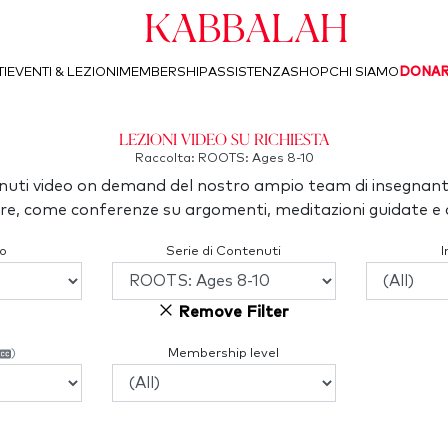
Kabbalah
I
EVENTI & LEZIONI
MEMBERSHIP
ASSISTENZA
SHOP
CHI SIAMO
DONA
Lezioni video su richiesta
Raccolta: ROOTS: Ages 8-10
uti video on demand del nostro ampio team di insegnant
re, come conferenze su argomenti, meditazioni guidate e a
o
Serie di Contenuti
Remove Filter
)
Membership level