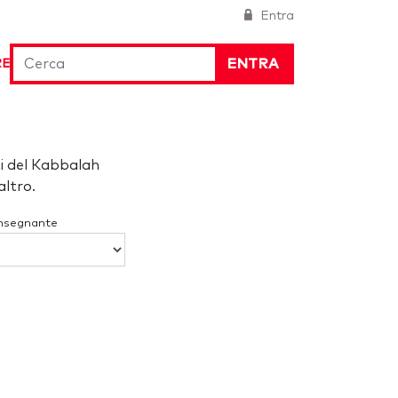
Entra
ENTRA
RE
i del Kabbalah
ltro.
Insegnante