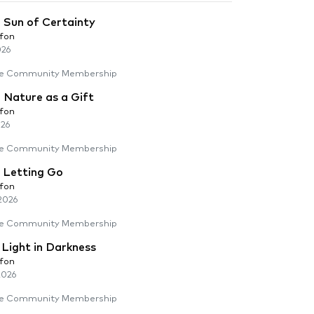
 Sun of Certainty
lfon
026
e Community Membership
 Nature as a Gift
lfon
026
e Community Membership
: Letting Go
lfon
2026
e Community Membership
 Light in Darkness
lfon
2026
e Community Membership