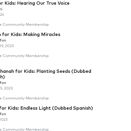
r Kids: Hearing Our True Voice
mi
024
e Community Membership
 for Kids: Making Miracles
lfon
9, 2023
e Community Membership
hanah for Kids: Planting Seeds (Dubbed
sh)
lfon
5, 2023
e Community Membership
for Kids: Endless Light (Dubbed Spanish)
lfon
2023
e Community Membership