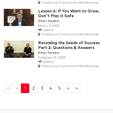
Onehouse Community Membership
Lesson 6: If You Want to Grow,
Don't Play it Safe
Eitan Yardeni
Marzo 3, 2025
Inglese
Onehouse Community Membership
Revealing the Seeds of Success
Part 2: Questions & Answers
Eitan Yardeni
Febbraio 25, 2025
Inglese
Onehouse Community Membership
«
<
1
2
3
4
5
>
»