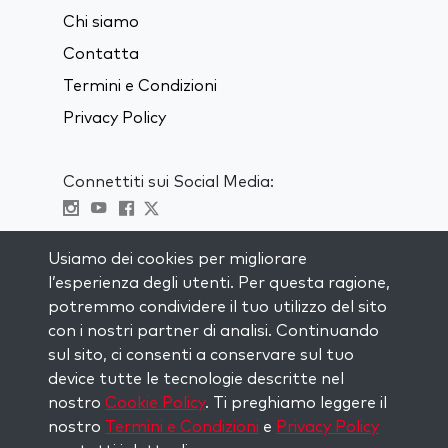
Chi siamo
Contatta
Termini e Condizioni
Privacy Policy
Connettiti sui Social Media:
Visit kabbalah master classes
Usiamo dei cookies per migliorare
l’esperienza degli utenti. Per questa ragione,
RIMANI AGGIORNATO
potremmo condividere il tuo utilizzo del sito
Iscriviti alla nostra mailing list e ricevi
con i nostri partner di analisi. Continuando
ispirazione ogni settimana nella tua
sul sito, ci consenti a conservare sul tuo
casella di posta.
device tutte le tecnologie descritte nel
nostro
Cookie Policy
. Ti preghiamo leggere il
Iscriviti
nostro
Termini e Condizioni
e
Privacy Policy