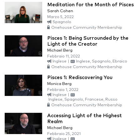
Meditation for the Month of Pisces
Sarah Cohen
Marzo 5, 2022
Spagnolo
Onehouse Community Membership
Pisces 1: Being Surrounded by the
Light of the Creator
Michael Berg
Febbraio 11, 2022
Inglese
|
Inglese, Spagnolo, Ebraico
Onehouse Community Membership
Pisces 1: Rediscovering You
Monica Berg
Febbraio 1, 2022
Inglese
|
Inglese, Spagnolo, Francese, Russo
Onehouse Community Membership
Accessing Light of the Highest
Realm
Michael Berg
Febbraio 25, 2021
Inglese
|