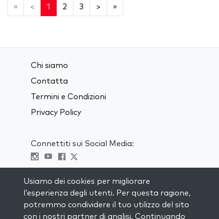
«
<
1
2
3
>
»
Chi siamo
Contatta
Termini e Condizioni
Privacy Policy
Connettiti sui Social Media:
Visit kabbalah master classes
Usiamo dei cookies per migliorare
l’esperienza degli utenti. Per questa ragione,
RIMANI AGGIORNATO
potremmo condividere il tuo utilizzo del sito
Iscriviti alla nostra mailing list e ricevi
con i nostri partner di analisi. Continuando