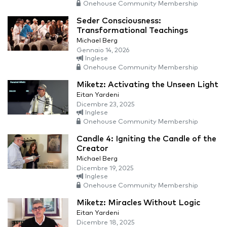
Onehouse Community Membership
Seder Consciousness:
Transformational Teachings
Michael Berg
Gennaio 14, 2026
Inglese
Onehouse Community Membership
Miketz: Activating the Unseen Light
Eitan Yardeni
Dicembre 23, 2025
Inglese
Onehouse Community Membership
Candle 4: Igniting the Candle of the
Creator
Michael Berg
Dicembre 19, 2025
Inglese
Onehouse Community Membership
Miketz: Miracles Without Logic
Eitan Yardeni
Dicembre 18, 2025