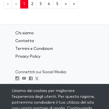
«
<
1
2
3
4
5
>
»
Chi siamo
Contatta
Termini e Condizioni
Privacy Policy
Connettiti sui Social Media:
Visit kabbalah master classes
Usiamo dei cookies per migliorare
l’esperienza degli utenti. Per questa ragione,
RIMANI AGGIORNATO
potremmo condividere il tuo utilizzo del sito
Iscriviti alla nostra mailing list e ricevi
con i nostri partner di analisi. Continuando