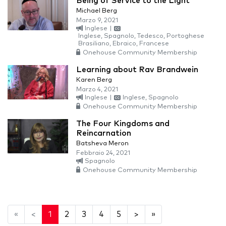
Being of Service to the Light
Michael Berg
Marzo 9, 2021
Inglese
|
Inglese, Spagnolo, Tedesco, Portoghese
Brasiliano, Ebraico, Francese
Onehouse Community Membership
Learning about Rav Brandwein
Karen Berg
Marzo 4, 2021
Inglese
|
Inglese, Spagnolo
Onehouse Community Membership
The Four Kingdoms and
Reincarnation
Batsheva Meron
Febbraio 24, 2021
Spagnolo
Onehouse Community Membership
«
<
1
2
3
4
5
>
»