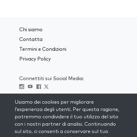
Chi siamo
Contatta
Termini e Condizioni
Privacy Policy
Connettiti sui Social Media:
Visit kabbalah master classes
Usiamo dei cookies per migliorare
l’esperienza degli utenti. Per questa ragione,
RIMANI AGGIORNATO
potremmo condividere il tuo utilizzo del sito
Iscriviti alla nostra mailing list e ricevi
con i nostri partner di analisi. Continuando
ispirazione ogni settimana nella tua
sul sito, ci consenti a conservare sul tuo