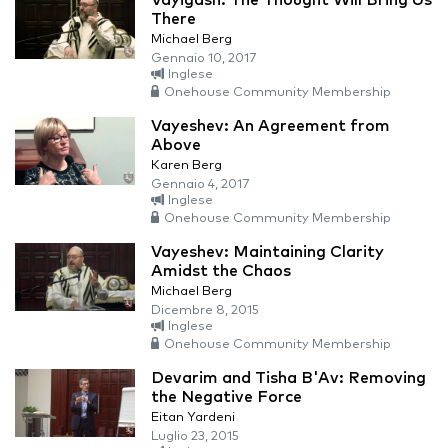
Vayigash: The Thought Will Bring Us
There
Michael Berg
Gennaio 10, 2017
Inglese
Onehouse Community Membership
Vayeshev: An Agreement from
Above
Karen Berg
Gennaio 4, 2017
Inglese
Onehouse Community Membership
Vayeshev: Maintaining Clarity
Amidst the Chaos
Michael Berg
Dicembre 8, 2015
Inglese
Onehouse Community Membership
Devarim and Tisha B'Av: Removing
the Negative Force
Eitan Yardeni
Luglio 23, 2015