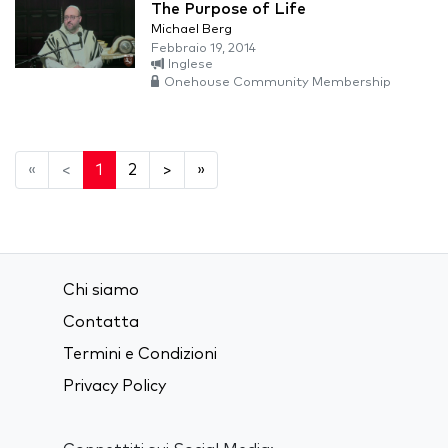
The Purpose of Life
Michael Berg
Febbraio 19, 2014
Inglese
Onehouse Community Membership
«
<
1
2
>
»
Chi siamo
Contatta
Termini e Condizioni
Privacy Policy