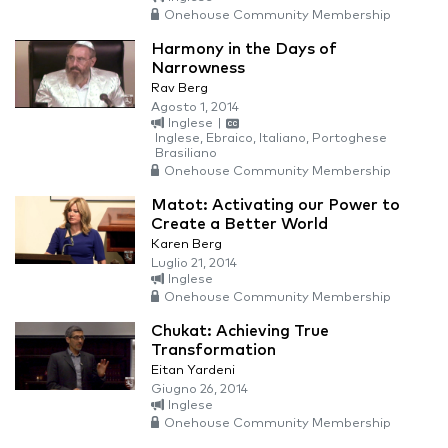
Onehouse Community Membership
Harmony in the Days of
Narrowness
Rav Berg
Agosto 1, 2014
Inglese
|
Inglese, Ebraico, Italiano, Portoghese
Brasiliano
Onehouse Community Membership
Matot: Activating our Power to
Create a Better World
Karen Berg
Luglio 21, 2014
Inglese
Onehouse Community Membership
Chukat: Achieving True
Transformation
Eitan Yardeni
Giugno 26, 2014
Inglese
Onehouse Community Membership