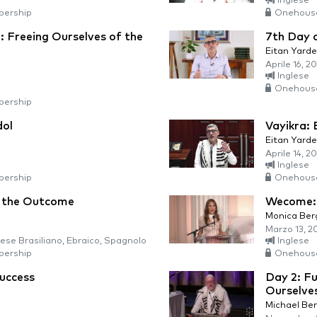
Inglese
ership
Onehous
 Freeing Ourselves of the
7th Day 
Eitan Yarde
Aprile 16, 2
Inglese
Onehous
ership
dol
Vayikra: 
Eitan Yarde
Aprile 14, 2
Inglese
ership
Onehous
f the Outcome
Wecome: 
Monica Ber
Marzo 13, 2
ese Brasiliano, Ebraico, Spagnolo
Inglese
ership
Onehous
Success
Day 2: Fu
Ourselve
Michael Be