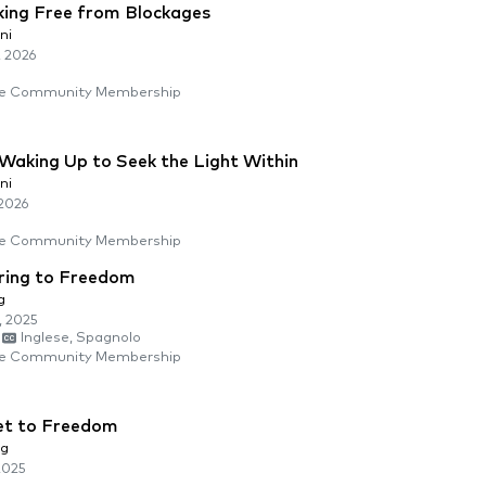
king Free from Blockages
ni
, 2026
e Community Membership
Waking Up to Seek the Light Within
ni
 2026
e Community Membership
ring to Freedom
g
, 2025
Inglese, Spagnolo
e Community Membership
et to Freedom
rg
2025