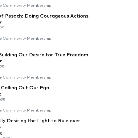
e Community Membership
of Pesach: Doing Courageous Actions
ni
025
e Community Membership
Building Our Desire for True Freedom
ni
025
e Community Membership
Calling Out Our Ego
g
025
e Community Membership
lly Desiring the Light to Rule over
s
rg