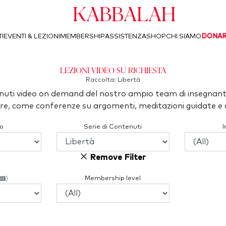
Kabbalah
I
EVENTI & LEZIONI
MEMBERSHIP
ASSISTENZA
SHOP
CHI SIAMO
DONA
Lezioni video su richiesta
Raccolta: Libertà
uti video on demand del nostro ampio team di insegnant
re, come conferenze su argomenti, meditazioni guidate e a
o
Serie di Contenuti
Remove Filter
)
Membership level