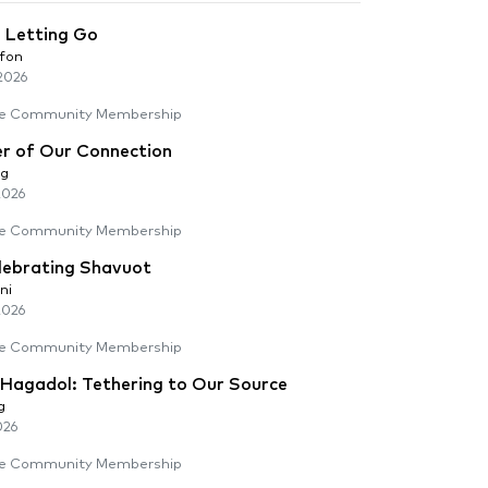
: Letting Go
lfon
2026
e Community Membership
r of Our Connection
rg
2026
e Community Membership
lebrating Shavuot
ni
2026
e Community Membership
Hagadol: Tethering to Our Source
g
026
e Community Membership