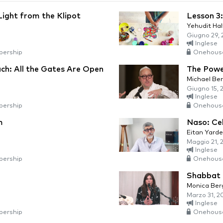
Light from the Klipot
Lesson 3
Yehudit Ha
Giugno 29, 
Inglese
ership
Onehous
ch: All the Gates Are Open
The Powe
Michael Be
Giugno 15, 
Inglese
ership
Onehous
m
Naso: Ce
Eitan Yarde
Maggio 21, 
Inglese
ership
Onehous
Shabbat 
Monica Ber
Marzo 31, 2
Inglese
ership
Onehous