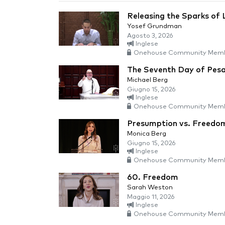
Releasing the Sparks of 
Yosef Grundman
Agosto 3, 2026
Inglese
Onehouse Community Memb
The Seventh Day of Pesa
Michael Berg
Giugno 15, 2026
Inglese
Onehouse Community Memb
Presumption vs. Freedo
Monica Berg
Giugno 15, 2026
Inglese
Onehouse Community Memb
60. Freedom
Sarah Weston
Maggio 11, 2026
Inglese
Onehouse Community Memb