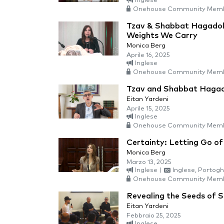
Inglese
Onehouse Community Memb
Tzav & Shabbat Hagadol:
Weights We Carry
Monica Berg
Aprile 16, 2025
Inglese
Onehouse Community Memb
Tzav and Shabbat Haga
Eitan Yardeni
Aprile 15, 2025
Inglese
Onehouse Community Memb
Certainty: Letting Go o
Monica Berg
Marzo 13, 2025
Inglese
|
Inglese, Portogh
Onehouse Community Memb
Revealing the Seeds of 
Eitan Yardeni
Febbraio 25, 2025
Inglese