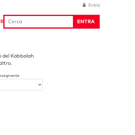
Entra
ENTRA
RE
i del Kabbalah
ltro.
Insegnante