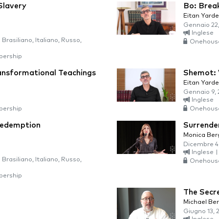
Slavery
Bo: Brea
Eitan Yarde
Gennaio 22
Inglese
Brasiliano, Italiano, Russo,
Onehous
ership
ansformational Teachings
Shemot: 
Eitan Yarde
Gennaio 9,
Inglese
ership
Onehous
Redemption
Surrende
Monica Ber
Dicembre 4
Inglese
|
Brasiliano, Italiano, Russo,
Onehous
ership
The Secr
Michael Be
Giugno 13, 