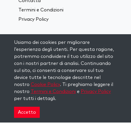
Contatta
Termini e Condizioni
Privacy Policy
Connettiti sui Social Media:
Usiamo dei cookies per migliorare
l’esperienza degli utenti. Per questa ragione,
Visit kabbalah master classes
potremmo condividere il tuo utilizzo del sito
con i nostri partner di analisi. Continuando
sul sito, ci consenti a conservare sul tuo
RIMANI AGGIORNATO
device tutte le tecnologie descritte nel
Iscriviti alla nostra mailing list e ricevi
nostro
Cookie Policy
. Ti preghiamo leggere il
ispirazione ogni settimana nella tua
nostro
Termini e Condizioni
e
Privacy Policy
casella di posta.
per tutti i dettagli.
Iscriviti
Accetto
Copyright © 2026 The Kabbalah Centre. All rights
reserved.