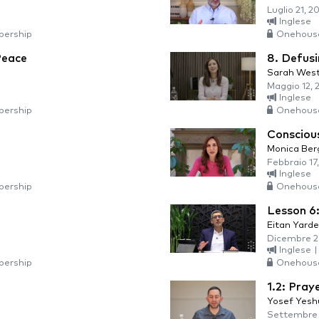
Luglio 21, 2
Inglese
ership
Onehous
Peace
8. Defus
Sarah Wes
Maggio 12, 
Inglese
ership
Onehous
Consciou
Monica Ber
Febbraio 17
Inglese
ership
Onehous
Lesson 6:
Eitan Yarde
Dicembre 2
Inglese
|
ership
Onehous
1.2: Pray
Yosef Yesh
Settembre 