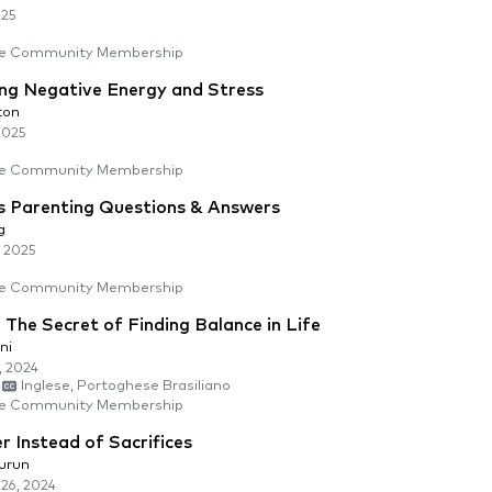
025
e Community Membership
ing Negative Energy and Stress
ton
2025
e Community Membership
s Parenting Questions & Answers
g
, 2025
e Community Membership
 The Secret of Finding Balance in Life
ni
, 2024
Inglese, Portoghese Brasiliano
e Community Membership
er Instead of Sacrifices
urun
26, 2024