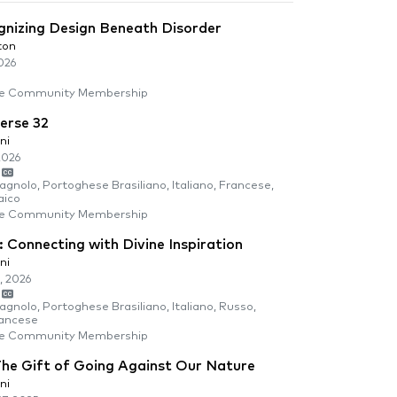
gnizing Design Beneath Disorder
ton
026
e Community Membership
erse 32
ni
2026
agnolo, Portoghese Brasiliano, Italiano, Francese,
aico
e Community Membership
 Connecting with Divine Inspiration
ni
, 2026
agnolo, Portoghese Brasiliano, Italiano, Russo,
rancese
e Community Membership
The Gift of Going Against Our Nature
ni