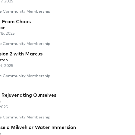
7, 2025
e Community Membership
r From Chaos
ton
15, 2025
e Community Membership
ion 2 with Marcus
ston
4, 2025
e Community Membership
: Rejuvenating Ourselves
n
2025
e Community Membership
se a Mikveh or Water Immersion
n