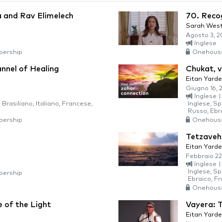
 and Rav Elimelech
70. Reco
Sarah Wes
Agosto 3, 2
Inglese
ership
Onehous
nnel of Healing
Chukat, v
Eitan Yarde
Giugno 16, 
Inglese
|
Brasiliano, Italiano, Francese,
Inglese, Sp
Russo, Ebr
ership
Onehous
Tetzaveh:
Eitan Yarde
Febbraio 22
Inglese
|
Inglese, Sp
ership
Ebraico, F
Onehous
e of the Light
Vayera: 
Eitan Yarde