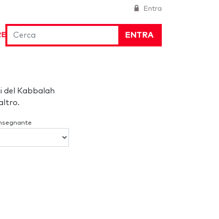
Entra
ENTRA
RE
i del Kabbalah
ltro.
Insegnante