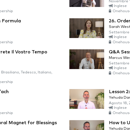
Novembre 1
Inglese
ership
Onehous
n Formula
26. Orde
Sarah Wes
Settembre 
Inglese
ership
Onehous
rete Il Vostro Tempo
Q&A Sess
Marcus We
Settembre 
Inglese
Brasiliano, Tedesco, Italiano,
Onehous
ership
'ach
Lesson 2
Yehuda Da
Agosto 18, 
Inglese
ership
Onehous
ral Magnet for Blessings
How to U
Yehuda Da