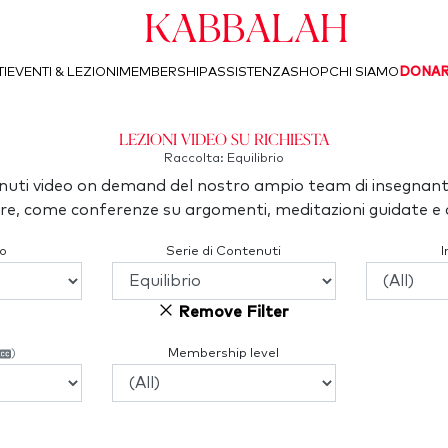
Kabbalah
I
EVENTI & LEZIONI
MEMBERSHIP
ASSISTENZA
SHOP
CHI SIAMO
DONA
Lezioni video su richiesta
Raccolta: Equilibrio
uti video on demand del nostro ampio team di insegnant
re, come conferenze su argomenti, meditazioni guidate e a
o
Serie di Contenuti
Remove Filter
)
Membership level