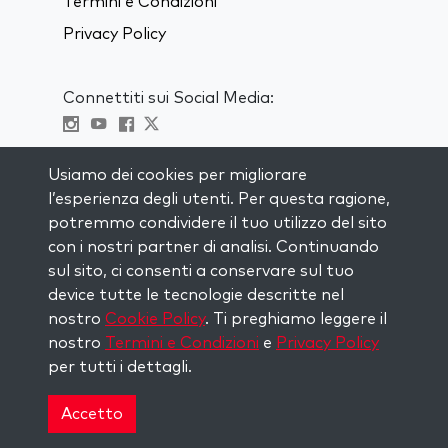
Termini e Condizioni
Privacy Policy
Connettiti sui Social Media:
Visit kabbalah master classes
Usiamo dei cookies per migliorare
l’esperienza degli utenti. Per questa ragione,
RIMANI AGGIORNATO
potremmo condividere il tuo utilizzo del sito
Iscriviti alla nostra mailing list e ricevi
con i nostri partner di analisi. Continuando
ispirazione ogni settimana nella tua
sul sito, ci consenti a conservare sul tuo
casella di posta.
device tutte le tecnologie descritte nel
nostro
Cookie Policy
. Ti preghiamo leggere il
Iscriviti
nostro
Termini e Condizioni
e
Privacy Policy
per tutti i dettagli.
Copyright © 2026 The Kabbalah Centre. All rights
reserved.
Accetto