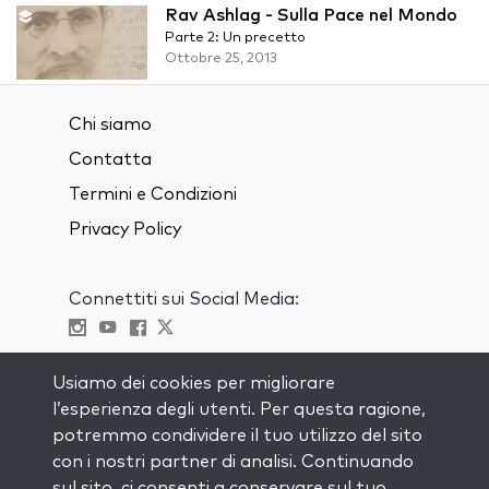
Rav Ashlag - Sulla Pace nel Mondo
Parte 2: Un precetto
Ottobre 25, 2013
Chi siamo
Contatta
Termini e Condizioni
Privacy Policy
Connettiti sui Social Media:
Visit kabbalah master classes
Usiamo dei cookies per migliorare
l’esperienza degli utenti. Per questa ragione,
RIMANI AGGIORNATO
potremmo condividere il tuo utilizzo del sito
Iscriviti alla nostra mailing list e ricevi
con i nostri partner di analisi. Continuando
ispirazione ogni settimana nella tua
sul sito, ci consenti a conservare sul tuo