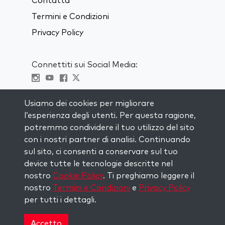
Contatta
Termini e Condizioni
Privacy Policy
Connettiti sui Social Media:
Visit kabbalah master classes
Usiamo dei cookies per migliorare
l’esperienza degli utenti. Per questa ragione,
RIMANI AGGIORNATO
potremmo condividere il tuo utilizzo del sito
Iscriviti alla nostra mailing list e ricevi
con i nostri partner di analisi. Continuando
ispirazione ogni settimana nella tua
sul sito, ci consenti a conservare sul tuo
casella di posta.
device tutte le tecnologie descritte nel
nostro
Cookie Policy
. Ti preghiamo leggere il
Iscriviti
nostro
Termini e Condizioni
e
Privacy Policy
per tutti i dettagli.
Copyright © 2026 The Kabbalah Centre. All rights
reserved.
Accetto