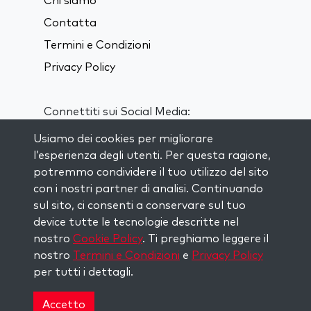
Chi siamo
Contatta
Termini e Condizioni
Privacy Policy
Connettiti sui Social Media:
Usiamo dei cookies per migliorare
Visit kabbalah master classes
l’esperienza degli utenti. Per questa ragione,
potremmo condividere il tuo utilizzo del sito
con i nostri partner di analisi. Continuando
RIMANI AGGIORNATO
sul sito, ci consenti a conservare sul tuo
Iscriviti alla nostra mailing list e ricevi
device tutte le tecnologie descritte nel
ispirazione ogni settimana nella tua
nostro
Cookie Policy
. Ti preghiamo leggere il
casella di posta.
nostro
Termini e Condizioni
e
Privacy Policy
per tutti i dettagli.
Iscriviti
Accetto