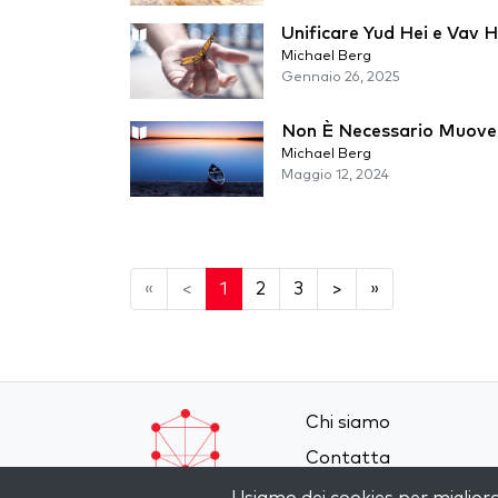
Unificare Yud Hei e Vav H
Michael Berg
Gennaio 26, 2025
Non È Necessario Muove
Michael Berg
Maggio 12, 2024
«
<
1
2
3
>
»
Chi siamo
Contatta
Termini e Condizioni