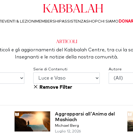
Kabbalah
I
EVENTI & LEZIONI
MEMBERSHIP
ASSISTENZA
SHOP
CHI SIAMO
DONA
articoli
articoli e gli aggiornamenti del Kabbalah Centre, tra cui la s
Insegnanti e le notizie della nostra comunità.
Serie di Contenuti
Autore
Remove Filter
Aggrapparsi all'Anima del
Mashiach
Michael Berg
Luglio 12, 2026