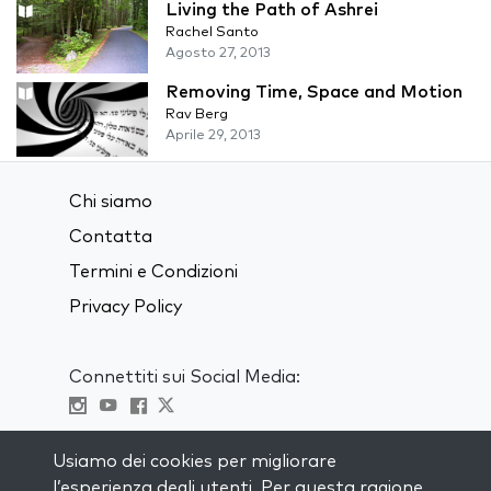
Living the Path of Ashrei
Rachel Santo
Agosto 27, 2013
Removing Time, Space and Motion
Rav Berg
Aprile 29, 2013
Chi siamo
Contatta
Termini e Condizioni
Privacy Policy
Connettiti sui Social Media:
Visit kabbalah master classes
Usiamo dei cookies per migliorare
l’esperienza degli utenti. Per questa ragione,