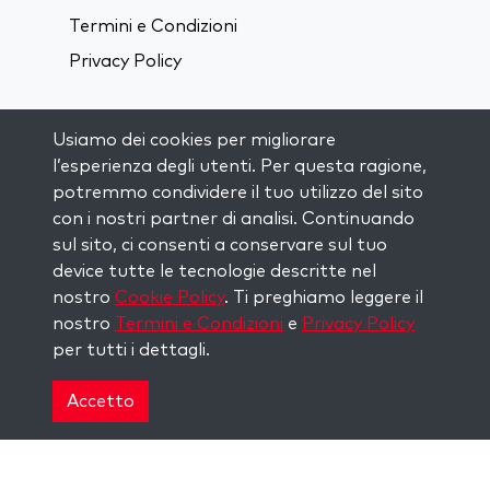
Termini e Condizioni
Privacy Policy
Connettiti sui Social Media:
Usiamo dei cookies per migliorare
l’esperienza degli utenti. Per questa ragione,
potremmo condividere il tuo utilizzo del sito
Visit kabbalah master classes
con i nostri partner di analisi. Continuando
sul sito, ci consenti a conservare sul tuo
RIMANI AGGIORNATO
device tutte le tecnologie descritte nel
Iscriviti alla nostra mailing list e ricevi
nostro
Cookie Policy
. Ti preghiamo leggere il
ispirazione ogni settimana nella tua
nostro
Termini e Condizioni
e
Privacy Policy
casella di posta.
per tutti i dettagli.
Iscriviti
Accetto
Copyright © 2026 The Kabbalah Centre. All rights
reserved.