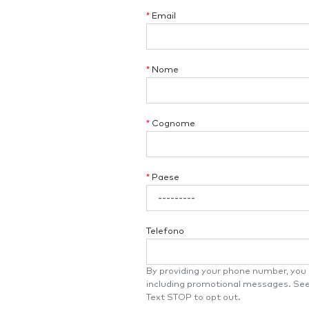
*
Email
*
Nome
*
Cognome
*
Paese
Telefono
By providing your phone number, you a
including promotional messages. Se
Text STOP to opt out.