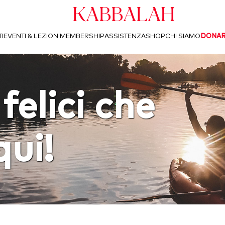
Kabbalah
I
EVENTI & LEZIONI
MEMBERSHIP
ASSISTENZA
SHOP
CHI SIAMO
DONA
felici che
qui!