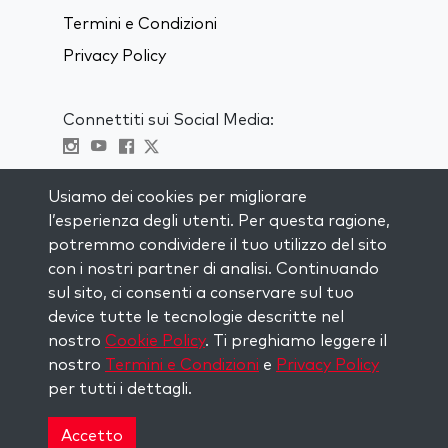
Termini e Condizioni
Privacy Policy
Connettiti sui Social Media:
Visit kabbalah master classes
Usiamo dei cookies per migliorare
l’esperienza degli utenti. Per questa ragione,
RIMANI AGGIORNATO
potremmo condividere il tuo utilizzo del sito
Iscriviti alla nostra mailing list e ricevi
con i nostri partner di analisi. Continuando
ispirazione ogni settimana nella tua
sul sito, ci consenti a conservare sul tuo
casella di posta.
device tutte le tecnologie descritte nel
nostro
Cookie Policy
. Ti preghiamo leggere il
Iscriviti
nostro
Termini e Condizioni
e
Privacy Policy
per tutti i dettagli.
Copyright © 2026 The Kabbalah Centre. All rights
reserved.
Accetto