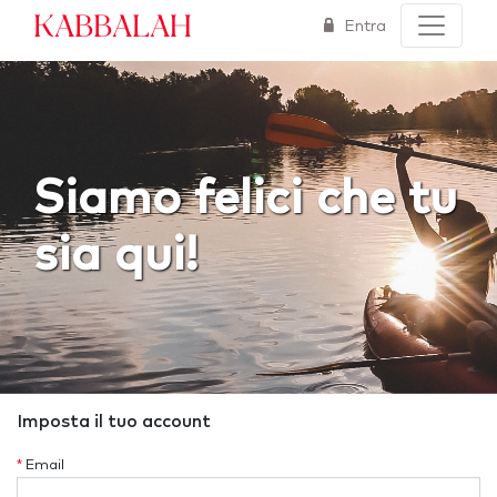
Kabbalah
Entra
Siamo felici che tu
sia qui!
Imposta il tuo account
*
Email