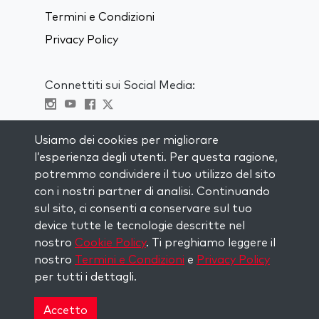
Termini e Condizioni
Privacy Policy
Connettiti sui Social Media:
Visit kabbalah master classes
Usiamo dei cookies per migliorare
l’esperienza degli utenti. Per questa ragione,
RIMANI AGGIORNATO
potremmo condividere il tuo utilizzo del sito
Iscriviti alla nostra mailing list e ricevi
con i nostri partner di analisi. Continuando
ispirazione ogni settimana nella tua
sul sito, ci consenti a conservare sul tuo
casella di posta.
device tutte le tecnologie descritte nel
nostro
Cookie Policy
. Ti preghiamo leggere il
Iscriviti
nostro
Termini e Condizioni
e
Privacy Policy
per tutti i dettagli.
Copyright © 2026 The Kabbalah Centre. All rights
reserved.
Accetto