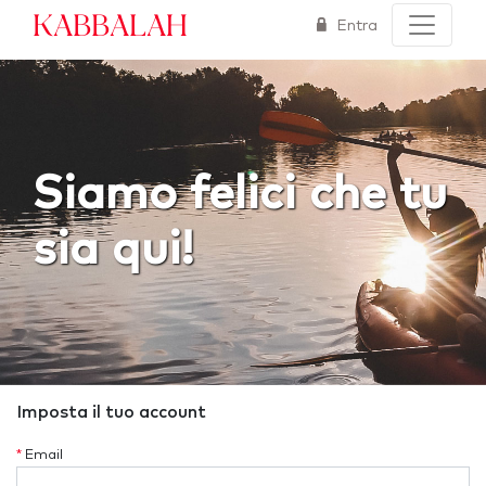
Kabbalah
Entra
Siamo felici che tu
sia qui!
Imposta il tuo account
*
Email