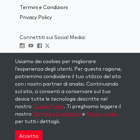
Termini e Condizioni
Privacy Policy
Connettiti sui Social Media:
Visit kabbalah master classes
Usiamo dei cookies per migliorare
l’esperienza degli utenti. Per questa ragione,
RIMANI AGGIORNATO
potremmo condividere il tuo utilizzo del sito
Iscriviti alla nostra mailing list e ricevi
con i nostri partner di analisi. Continuando
ispirazione ogni settimana nella tua
sul sito, ci consenti a conservare sul tuo
casella di posta.
device tutte le tecnologie descritte nel
nostro
Cookie Policy
. Ti preghiamo leggere il
Iscriviti
nostro
Termini e Condizioni
e
Privacy Policy
per tutti i dettagli.
Copyright © 2026 The Kabbalah Centre. All rights
reserved.
Accetto