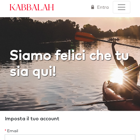
Kabbalah
Entra
Siamo felici che tu
sia qui!
Imposta il tuo account
*
Email