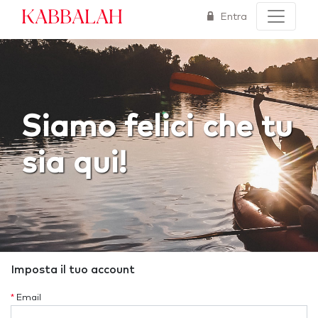
Kabbalah
Entra
Siamo felici che tu
sia qui!
Imposta il tuo account
*
Email