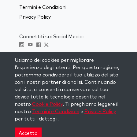
Termini e Condizioni
Privacy Policy
Connettiti sui Social Media:
Visit kabbalah master classes
Usiamo dei cookies per migliorare
l’esperienza degli utenti. Per questa ragione,
RIMANI AGGIORNATO
potremmo condividere il tuo utilizzo del sito
Iscriviti alla nostra mailing list e ricevi
con i nostri partner di analisi. Continuando
ispirazione ogni settimana nella tua
sul sito, ci consenti a conservare sul tuo
casella di posta.
device tutte le tecnologie descritte nel
nostro
Cookie Policy
. Ti preghiamo leggere il
Iscriviti
nostro
Termini e Condizioni
e
Privacy Policy
per tutti i dettagli.
Copyright © 2026 The Kabbalah Centre. All rights
reserved.
Accetto