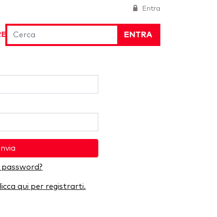
Entra
ENTRA
RE
Invia
a password?
licca qui per registrarti.