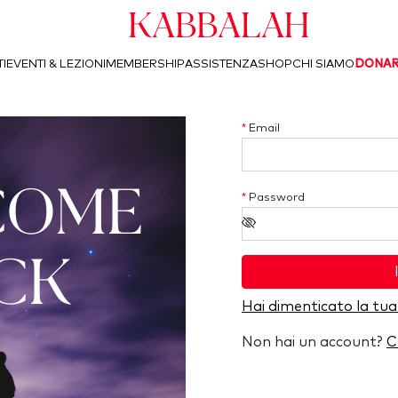
Kabbalah
I
EVENTI & LEZIONI
MEMBERSHIP
ASSISTENZA
SHOP
CHI SIAMO
DONA
*
Email
COME
*
Password
CK
Hai dimenticato la tu
Non hai un account?
C