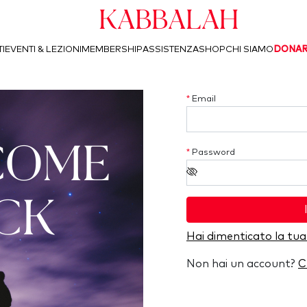
Kabbalah
I
EVENTI & LEZIONI
MEMBERSHIP
ASSISTENZA
SHOP
CHI SIAMO
DONA
*
Email
COME
*
Password
CK
Hai dimenticato la tu
Non hai un account?
C