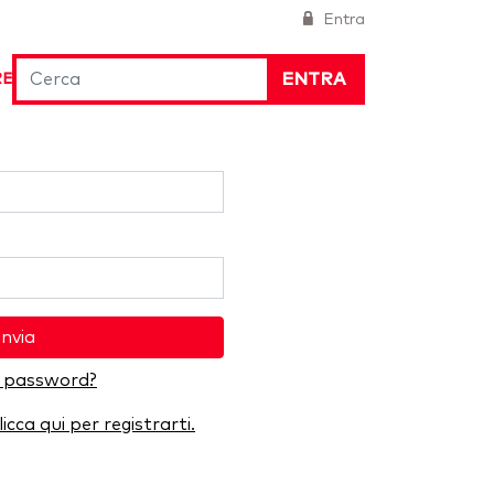
Entra
ENTRA
RE
Invia
a password?
licca qui per registrarti.