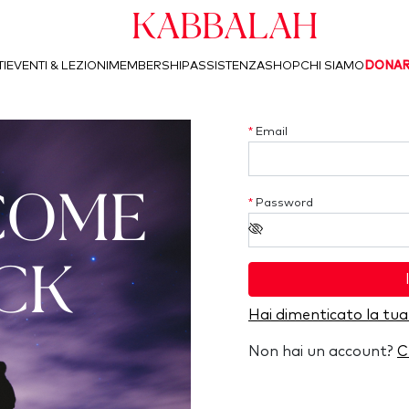
Kabbalah
I
EVENTI & LEZIONI
MEMBERSHIP
ASSISTENZA
SHOP
CHI SIAMO
DONA
*
Email
COME
*
Password
CK
Hai dimenticato la tu
Non hai un account?
C