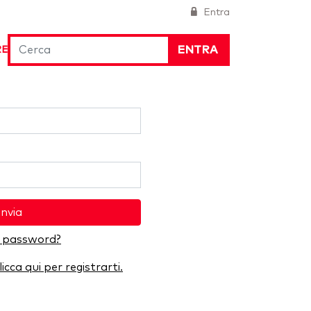
Entra
ENTRA
RE
Invia
a password?
licca qui per registrarti.