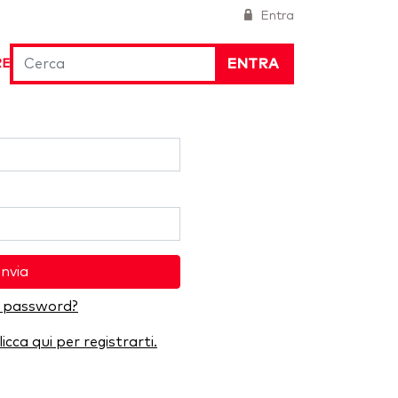
Entra
ENTRA
RE
Invia
a password?
licca qui per registrarti.