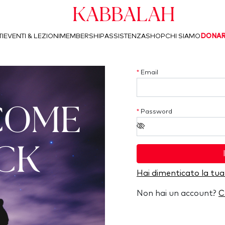
Kabbalah
I
EVENTI & LEZIONI
MEMBERSHIP
ASSISTENZA
SHOP
CHI SIAMO
DONA
*
Email
COME
*
Password
CK
Hai dimenticato la tu
Non hai un account?
C