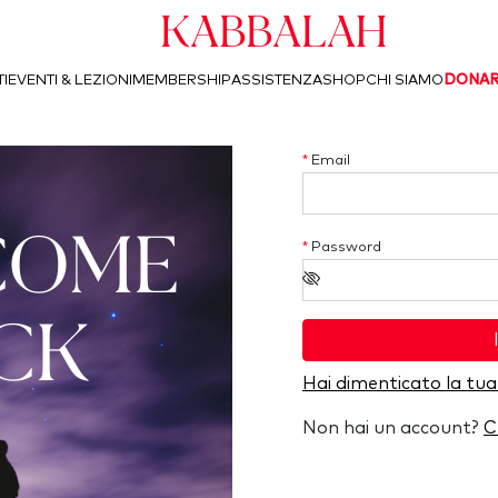
Kabbalah
I
EVENTI & LEZIONI
MEMBERSHIP
ASSISTENZA
SHOP
CHI SIAMO
DONA
*
Email
COME
*
Password
CK
Hai dimenticato la tu
Non hai un account?
C