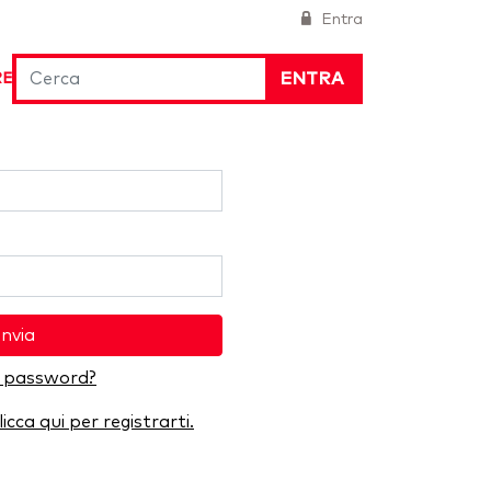
Entra
ENTRA
RE
Invia
a password?
licca qui per registrarti.