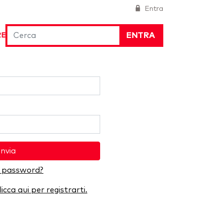
Entra
ENTRA
RE
Invia
a password?
licca qui per registrarti.