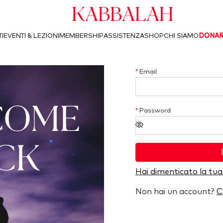
Kabbalah
I
EVENTI & LEZIONI
MEMBERSHIP
ASSISTENZA
SHOP
CHI SIAMO
DONA
*
Email
COME
*
Password
CK
Hai dimenticato la tu
Non hai un account?
C