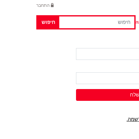
התחבר
חיפוש
ה
לח
שמה.