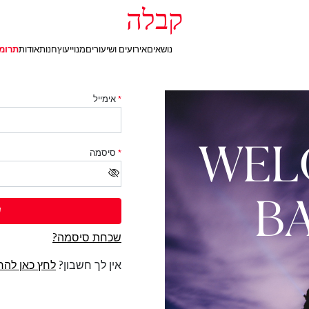
קבלה
נושאים
אירועים ושיעורים
מנוי
יעוץ
חנות
אודות
תרומ
*
אימייל
WEL
*
סיסמה
B
ש
שכחת סיסמה?
אין לך חשבון?
לחץ כאן להר