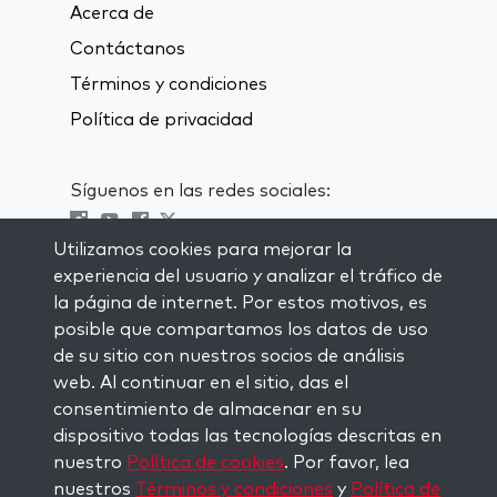
Acerca de
Contáctanos
Términos y condiciones
Política de privacidad
Síguenos en las redes sociales:
Utilizamos cookies para mejorar la
Visit kabbalah master classes
experiencia del usuario y analizar el tráfico de
la página de internet. Por estos motivos, es
MANTENTE AL CORRIENTE
posible que compartamos los datos de uso
Subscríbete a nuestra lista de
de su sitio con nuestros socios de análisis
correspondencia y recibe inspiración
web. Al continuar en el sitio, das el
semanal directamente en tu bandeja de
consentimiento de almacenar en su
entrada.
dispositivo todas las tecnologías descritas en
nuestro
Política de cookies
. Por favor, lea
Subscríbete
nuestros
Términos y condiciones
y
Política de