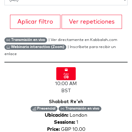
Aplicar filtro
Ver repeticiones
| Ver directamente en Kabbalah.com
Transmisión en vivo
| Inscríbete para recibir un
Webinario interactivo (Zoom)
enlace
Ago
08
10:00 AM
BST
Shabbat Re'eh
Presencial
Transmisión en vivo
Ubicación:
London
Sessions:
1
Price:
GBP 10.00