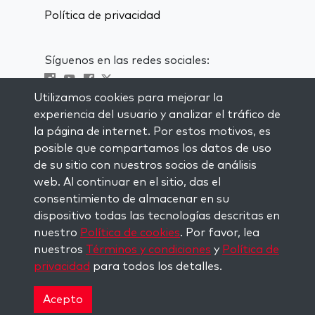
Política de privacidad
Síguenos en las redes sociales:
Utilizamos cookies para mejorar la
Visit kabbalah master classes
experiencia del usuario y analizar el tráfico de
la página de internet. Por estos motivos, es
MANTENTE AL CORRIENTE
posible que compartamos los datos de uso
Subscríbete a nuestra lista de
de su sitio con nuestros socios de análisis
correspondencia y recibe inspiración
web. Al continuar en el sitio, das el
semanal directamente en tu bandeja de
consentimiento de almacenar en su
entrada.
dispositivo todas las tecnologías descritas en
nuestro
Política de cookies
. Por favor, lea
Subscríbete
nuestros
Términos y condiciones
y
Política de
privacidad
para todos los detalles.
Copyright © 2026 The Kabbalah Centre. All rights
reserved.
Acepto