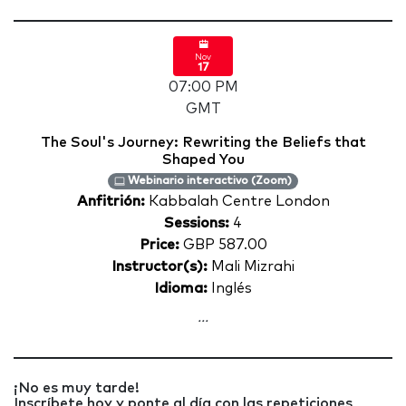
Nov
17
07:00 PM
GMT
The Soul's Journey: Rewriting the Beliefs that
Shaped You
Webinario interactivo (Zoom)
Anfitrión:
Kabbalah Centre London
Sessions:
4
Price:
GBP 587.00
Instructor(s):
Mali Mizrahi
Idioma:
Inglés
...
¡No es muy tarde!
Inscríbete hoy y ponte al día con las repeticiones