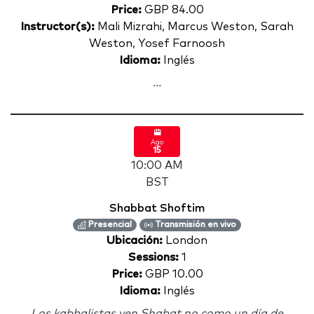
Price:
GBP 84.00
Instructor(s):
Mali Mizrahi, Marcus Weston, Sarah
Weston, Yosef Farnoosh
Idioma:
Inglés
...
Ago
15
10:00 AM
BST
Shabbat Shoftim
Presencial
Transmisión en vivo
Ubicación:
London
Sessions:
1
Price:
GBP 10.00
Idioma:
Inglés
Los kabbalistas ven Shabat no como un día de