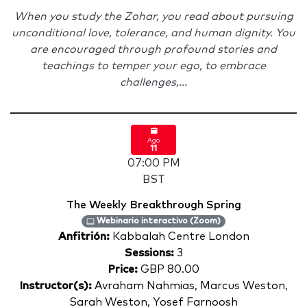
When you study the Zohar, you read about pursuing
unconditional love, tolerance, and human dignity. You
are encouraged through profound stories and
teachings to temper your ego, to embrace
challenges,...
Ago
11
07:00 PM
BST
The Weekly Breakthrough Spring
Webinario interactivo (Zoom)
Anfitrión:
Kabbalah Centre London
Sessions:
3
Price:
GBP 80.00
Instructor(s):
Avraham Nahmias, Marcus Weston,
Sarah Weston, Yosef Farnoosh