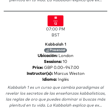
plenitud en tu vida. La Kabbalah explica que ex...
Oct
12
07:00 PM
BST
Kabbalah 1
Presencial
Ubicación:
London
Sessions:
10
Price:
GBP 0.00–947.00
Instructor(s):
Marcus Weston
Idioma:
Inglés
Kabbalah 1 es un curso que cambia paradigmas al
revelar los secretos de las enseñanzas kabbalísticas,
las reglas de oro que puedes dominar si buscas más
plenitud en tu vida. La Kabbalah explica que ex...