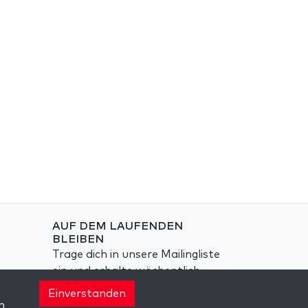
AUF DEM LAUFENDEN
BLEIBEN
Trage dich in unsere Mailingliste
ein und erhalte wöchentlich
neue Anregungen in deinem
Einverstanden
Posteingang.
n