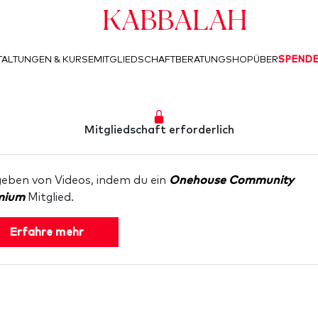
Kabbalah
ALTUNGEN & KURSE
MITGLIEDSCHAFT
BERATUNG
SHOP
ÜBER
SPEND
Mitgliedschaft erforderlich
geben von Videos, indem du ein
Onehouse Community
mium
Mitglied.
Erfahre mehr