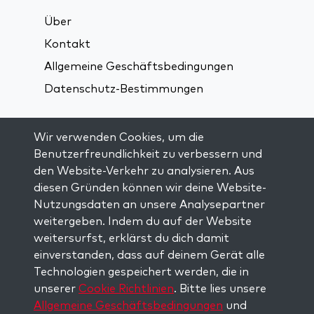
Über
Kontakt
Allgemeine Geschäftsbedingungen
Datenschutz-Bestimmungen
Verbindung über soziale Medien:
Wir verwenden Cookies, um die
Benutzerfreundlichkeit zu verbessern und
den Website-Verkehr zu analysieren. Aus
Visit kabbalah master classes
diesen Gründen können wir deine Website-
Nutzungsdaten an unsere Analysepartner
AUF DEM LAUFENDEN BLEIBEN
weitergeben. Indem du auf der Website
Trage dich in unsere Mailingliste ein und
weitersurfst, erklärst du dich damit
erhalte wöchentlich neue Anregungen in
einverstanden, dass auf deinem Gerät alle
deinem Posteingang.
Technologien gespeichert werden, die in
unserer
Cookie Richtlinien
. Bitte lies unsere
Anmelden
Allgemeine Geschäftsbedingungen
und