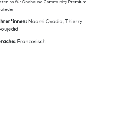
stenlos für Onehouse Community Premium-
glieder
hrer*innen:
Naomi Ovadia, Thierry
oujedid
rache:
Französisch