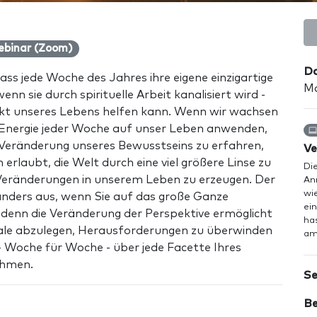
ebinar (Zoom)
Da
ass jede Woche des Jahres ihre eigene einzigartige
Ma
wenn sie durch spirituelle Arbeit kanalisiert wird -
ekt unseres Lebens helfen kann. Wenn wir wachsen
 Energie jeder Woche auf unser Leben anwenden,
 Veränderung unseres Bewusstseins zu erfahren,
Ve
rlaubt, die Welt durch eine viel größere Linse zu
Die
Veränderungen in unserem Leben zu erzeugen. Der
An
wi
 anders aus, wenn Sie auf das große Ganze
ei
 denn die Veränderung der Perspektive ermöglicht
has
viale abzulegen, Herausforderungen zu überwinden
am
 - Woche für Woche - über jede Facette Ihres
ehmen.
Se
Be