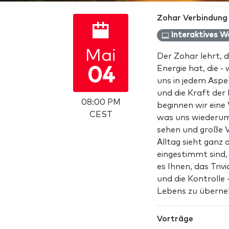
Zohar Verbindung
Interaktives W
Mai
Der Zohar lehrt, d
Energie hat, die - 
04
uns in jedem Asp
und die Kraft der
08:00 PM
beginnen wir eine
CEST
was uns wiederum e
sehen und große 
Alltag sieht ganz
eingestimmt sind,
es Ihnen, das Tri
und die Kontrolle
Lebens zu übern
Vorträge