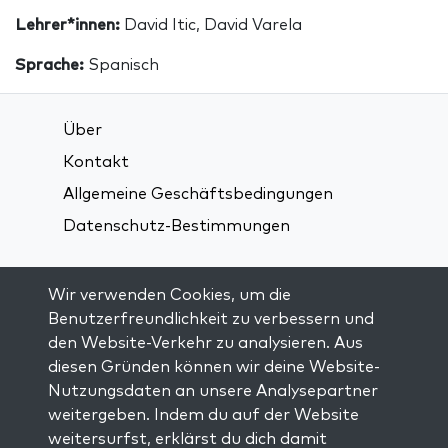
Lehrer*innen:
David Itic, David Varela
Sprache:
Spanisch
Über
Kontakt
Allgemeine Geschäftsbedingungen
Datenschutz-Bestimmungen
Verbindung über soziale Medien:
Wir verwenden Cookies, um die
Benutzerfreundlichkeit zu verbessern und
den Website-Verkehr zu analysieren. Aus
Visit kabbalah master classes
diesen Gründen können wir deine Website-
Nutzungsdaten an unsere Analysepartner
AUF DEM LAUFENDEN BLEIBEN
weitergeben. Indem du auf der Website
Trage dich in unsere Mailingliste ein und
weitersurfst, erklärst du dich damit