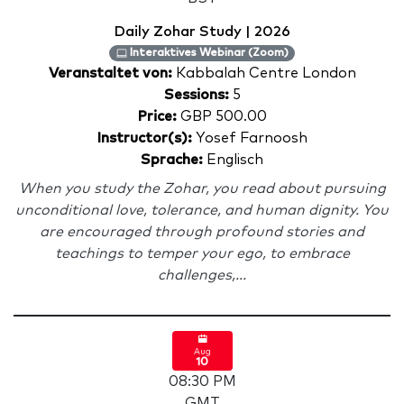
Daily Zohar Study | 2026
Interaktives Webinar (Zoom)
Veranstaltet von:
Kabbalah Centre London
Sessions:
5
Price:
GBP 500.00
Instructor(s):
Yosef Farnoosh
Sprache:
Englisch
When you study the Zohar, you read about pursuing
unconditional love, tolerance, and human dignity. You
are encouraged through profound stories and
teachings to temper your ego, to embrace
challenges,...
Aug
10
08:30 PM
GMT