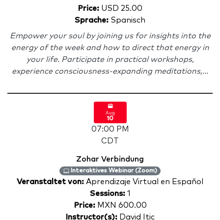
Price:
USD 25.00
Sprache:
Spanisch
Empower your soul by joining us for insights into the
energy of the week and how to direct that energy in
your life. Participate in practical workshops,
experience consciousness-expanding meditations,...
Aug
10
07:00 PM
CDT
Zohar Verbindung
Interaktives Webinar (Zoom)
Veranstaltet von:
Aprendizaje Virtual en Español
Sessions:
1
Price:
MXN 600.00
Instructor(s):
David Itic