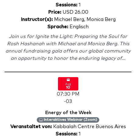
Sessions:
1
Price:
USD 26.00
Instructor(s):
Michael Berg, Monica Berg
Sprache:
Englisch
Join us for Ignite the Light: Preparing the Soul for
Rosh Hashanah with Michael and Monica Berg. This
annual fundraising gala offers our global community
an opportunity to honor the enduring legacy of...
Aug
10
07:30 PM
-03
Energy of the Week
Interaktives Webinar (Zoom)
Veranstaltet von:
Kabbalah Centre Buenos Aires
Sessions:
1