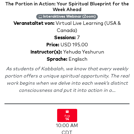
The Portion in Action: Your Spiritual Blueprint for the
Week Ahead
Interaktives Webinar (Zoom)
Veranstaltet von:
Virtual Live Learning (USA &
Canada)
Sessions:
7
Price:
USD 195.00
Instructor(s):
Yehuda Yeshurun
Sprache:
Englisch
As students of Kabbalah, we know that every weekly
portion offers a unique spiritual opportunity. The real
work begins when we delve into each week’s distinct
consciousness and put it into action in o...
Aug
14
10:00 AM
CDT