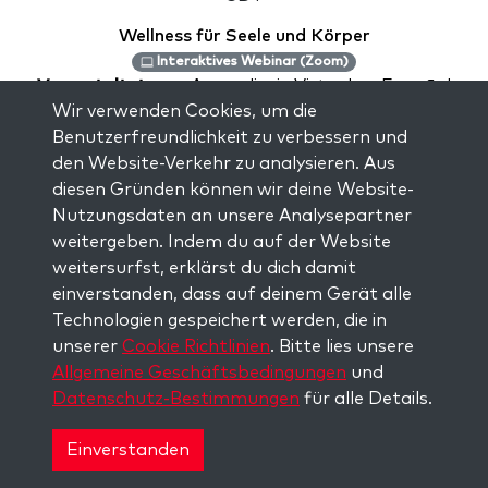
Wellness für Seele und Körper
Interaktives Webinar (Zoom)
Veranstaltet von:
Aprendizaje Virtual en Español
Wir verwenden Cookies, um die
Sessions:
2
Benutzerfreundlichkeit zu verbessern und
Price:
MXN 500.00
den Website-Verkehr zu analysieren. Aus
Instructor(s):
Michael Ordoñez
diesen Gründen können wir deine Website-
Sprache:
Spanisch
Nutzungsdaten an unsere Analysepartner
Die Weisheit der Kabbalah besagt, dass jedes
weitergeben. Indem du auf der Website
Unwohlsein, das wir in unserem Leben erfahren,
weitersurfst, erklärst du dich damit
oftmals ein Symptom spiritueller Ursache ist. Indem
einverstanden, dass auf deinem Gerät alle
wir die spirituelle Ursache lernen, können wir besser
Technologien gespeichert werden, die in
ve...
unserer
Cookie Richtlinien
. Bitte lies unsere
Allgemeine Geschäftsbedingungen
und
Datenschutz-Bestimmungen
für alle Details.
Aug
16
Einverstanden
08:00 PM
CEST