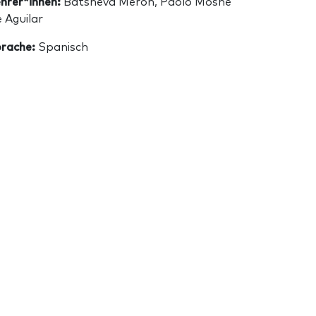
hrer*innen:
Batsheva Meron, Paolo Moshe
 Aguilar
rache:
Spanisch