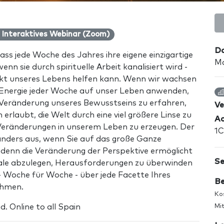
Interaktives Webinar (Zoom)
Da
ass jede Woche des Jahres ihre eigene einzigartige
Ma
wenn sie durch spirituelle Arbeit kanalisiert wird -
ekt unseres Lebens helfen kann. Wenn wir wachsen
 Energie jeder Woche auf unser Leben anwenden,
 Veränderung unseres Bewusstseins zu erfahren,
Ve
rlaubt, die Welt durch eine viel größere Linse zu
Ad
Veränderungen in unserem Leben zu erzeugen. Der
1C
 anders aus, wenn Sie auf das große Ganze
 denn die Veränderung der Perspektive ermöglicht
Se
viale abzulegen, Herausforderungen zu überwinden
 - Woche für Woche - über jede Facette Ihres
Be
ehmen.
Ko
d. Online to all Spain
Mit