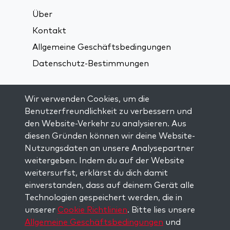
Über
Kontakt
Allgemeine Geschäftsbedingungen
Datenschutz-Bestimmungen
Verbindung über soziale Medien:
Wir verwenden Cookies, um die
Benutzerfreundlichkeit zu verbessern und
den Website-Verkehr zu analysieren. Aus
Visit kabbalah master classes
diesen Gründen können wir deine Website-
Nutzungsdaten an unsere Analysepartner
AUF DEM LAUFENDEN BLEIBEN
weitergeben. Indem du auf der Website
Trage dich in unsere Mailingliste ein und
weitersurfst, erklärst du dich damit
erhalte wöchentlich neue Anregungen in
einverstanden, dass auf deinem Gerät alle
deinem Posteingang.
Technologien gespeichert werden, die in
unserer
Cookie Richtlinien
. Bitte lies unsere
Anmelden
Allgemeine Geschäftsbedingungen
und