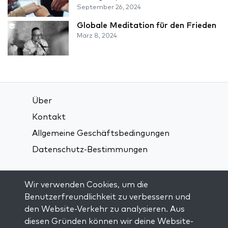
September 26, 2024
Globale Meditation für den Frieden
März 8, 2024
Über
Kontakt
Allgemeine Geschäftsbedingungen
Datenschutz-Bestimmungen
Verbindung über soziale Medien:
Wir verwenden Cookies, um die
Benutzerfreundlichkeit zu verbessern und
den Website-Verkehr zu analysieren. Aus
Visit kabbalah master classes
diesen Gründen können wir deine Website-