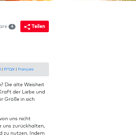
are
Teilen
4
й
|
עברית
|
français
? Die alte Weisheit
Kraft der Liebe und
r Größe in sich
von uns nicht
e uns zurückhalten,
d zu nutzen. Indem