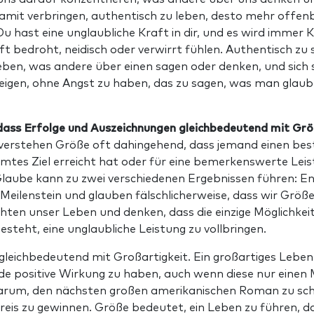
amit verbringen, authentisch zu leben, desto mehr offenb
u hast eine unglaubliche Kraft in dir, und es wird immer Kr
ft bedroht, neidisch oder verwirrt fühlen. Authentisch zu 
ieben, was andere über einen sagen oder denken, und sich 
eigen, ohne Angst zu haben, das zu sagen, was man glaubt
dass Erfolge und Auszeichnungen gleichbedeutend mit Grö
erstehen Größe oft dahingehend, dass jemand einen be
mmtes Ziel erreicht hat oder für eine bemerkenswerte Lei
Glaube kann zu zwei verschiedenen Ergebnissen führen: E
 Meilenstein und glauben fälschlicherweise, dass wir Größe
hten unser Leben und denken, dass die einzige Möglichkeit
esteht, eine unglaubliche Leistung zu vollbringen.
t gleichbedeutend mit Großartigkeit. Ein großartiges Lebe
nde positive Wirkung zu haben, auch wenn diese nur einen
darum, den nächsten großen amerikanischen Roman zu sch
eis zu gewinnen. Größe bedeutet, ein Leben zu führen, da