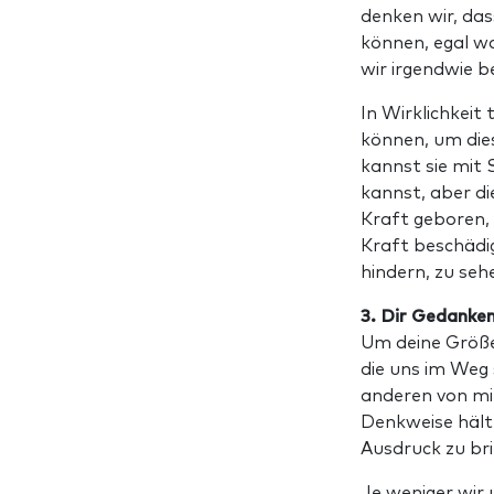
denken wir, das
können, egal w
wir irgendwie 
In Wirklichkeit 
können, um dies
kannst sie mit 
kannst, aber di
Kraft geboren, 
Kraft beschädig
hindern, zu sehe
3. Dir Gedanke
Um deine Größe
die uns im Weg 
anderen von mir
Denkweise hält
Ausdruck zu br
Je weniger wir