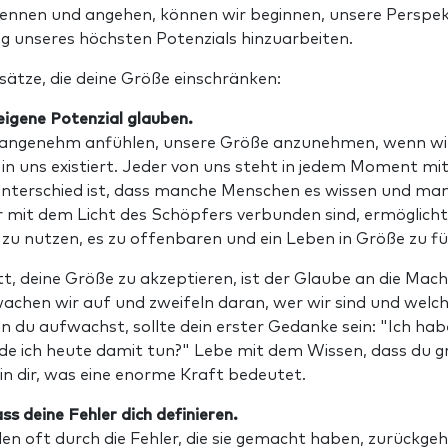
kennen und angehen, können wir beginnen, unsere Perspek
ng unseres höchsten Potenzials hinzuarbeiten.
sätze, die deine Größe einschränken:
 eigene Potenzial glauben.
nangenehm anfühlen, unsere Größe anzunehmen, wenn wir n
s in uns existiert. Jeder von uns steht in jedem Moment m
Unterschied ist, dass manche Menschen es wissen und man
r mit dem Licht des Schöpfers verbunden sind, ermöglicht 
zu nutzen, es zu offenbaren und ein Leben in Größe zu fü
tt, deine Größe zu akzeptieren, ist der Glaube an die Mach
wachen wir auf und zweifeln daran, wer wir sind und welc
 du aufwachst, sollte dein erster Gedanke sein: "Ich ha
de ich heute damit tun?" Lebe mit dem Wissen, dass du gr
 in dir, was eine enorme Kraft bedeutet.
ss deine Fehler dich definieren.
n oft durch die Fehler, die sie gemacht haben, zurückg