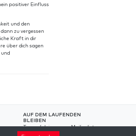
ein positiver Einfluss
hkeit und den
d dann zu vergessen
che Kraft in dir
ere über dich sagen
n und
AUF DEM LAUFENDEN
BLEIBEN
Trage dich in unsere Mailingliste
ein und erhalte wöchentlich