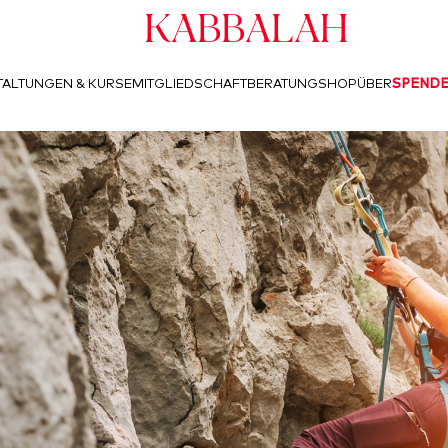
Kabbalah
ALTUNGEN & KURSE
MITGLIEDSCHAFT
BERATUNG
SHOP
ÜBER
SPEND