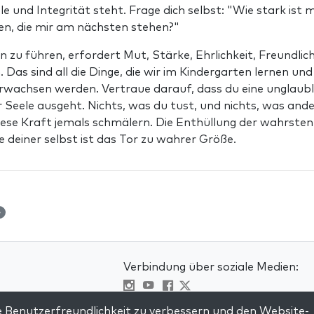
e und Integrität steht. Frage dich selbst: "Wie stark ist m
en, die mir am nächsten stehen?"
n zu führen, erfordert Mut, Stärke, Ehrlichkeit, Freundlic
Das sind all die Dinge, die wir im Kindergarten lernen un
rwachsen werden. Vertraue darauf, dass du eine unglaubli
er Seele ausgeht. Nichts, was du tust, und nichts, was and
iese Kraft jemals schmälern. Die Enthüllung der wahrste
e deiner selbst ist das Tor zu wahrer Größe.
4
Verbindung über soziale Medien:
Visit kabbalah master classes
 Benutzerfreundlichkeit zu verbessern und den Website-