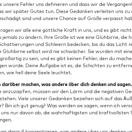
s unsere Fehler uns definieren und dass wir die Vergangen
as wir später Gutes tun. Diese Gedanken verleiten uns z
beschädigt sind und unsere Chance auf Größe verpasst ha
tragen wir alle eine göttliche Kraft in uns, und es gibt nich
 jemals zu ändern. Ihre Größe ist wie eine Glühbirne, die h
Schattierungen und Schleiern bedecken, bis du das Licht 
e Glühbirne selbst wird nie schwächer. Sie wurden mit ei
großartig zu sein, und es gibt keinen Fehler, den du mache
en würde. Deine Aufgabe ist es, die Schichten zu entferne
n, wie hell deine Seele leuchtet.
n darüber machen, was andere über dich denken und sagen.
 anzuzapfen, müssen wir den Lärm und die negativen Ge
stehen. Viele unserer Gedanken beziehen sich auf das Äu
? Bin ich gut genug? Was werden sie sagen, wenn ich vers
 uns nur davon ab, die wahrhaftigsten und kraftvollsten 
ingen.
 uns darauf konzentrieren, was andere über uns denken un