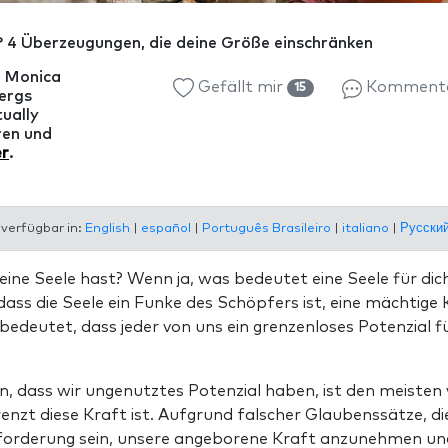
? 4 Überzeugungen, die deine Größe einschränken
n Monica
Gefällt mir
Komment
15
ergs
ually
ren und
er
.
 verfügbar in:
English
|
español
|
Português Brasileiro
|
italiano
|
Русски
eine Seele hast? Wenn ja, was bedeutet eine Seele für dich
dass die Seele ein Funke des Schöpfers ist, eine mächtige 
edeutet, dass jeder von uns ein grenzenloses Potenzial fü
, dass wir ungenutztes Potenzial haben, ist den meisten 
nzt diese Kraft ist. Aufgrund falscher Glaubenssätze, di
forderung sein, unsere angeborene Kraft anzunehmen un