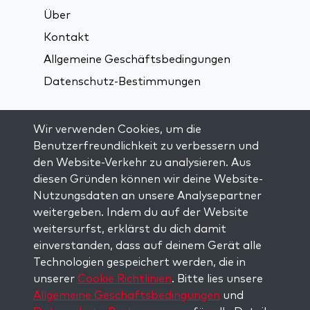
Über
Kontakt
Allgemeine Geschäftsbedingungen
Datenschutz-Bestimmungen
Verbindung über soziale Medien:
Wir verwenden Cookies, um die
Benutzerfreundlichkeit zu verbessern und
den Website-Verkehr zu analysieren. Aus
Visit kabbalah master classes
diesen Gründen können wir deine Website-
Nutzungsdaten an unsere Analysepartner
AUF DEM LAUFENDEN BLEIBEN
weitergeben. Indem du auf der Website
Trage dich in unsere Mailingliste ein und
weitersurfst, erklärst du dich damit
erhalte wöchentlich neue Anregungen in
einverstanden, dass auf deinem Gerät alle
deinem Posteingang.
Technologien gespeichert werden, die in
unserer
Cookie Richtlinien
. Bitte lies unsere
Anmelden
Allgemeine Geschäftsbedingungen
und