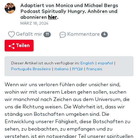
Adaptiert von Monica und Michael Bergs
Podcast Spiritually Hungry. Anhören und
abonnieren
hier
.
MÄRZ 18, 2024
Gefällt mir
Kommentare
11
4
Teilen
Dieser Artikel ist auch verfügbar in:
English
|
español
|
Português Brasileiro
|
italiano
|
עברית
|
français
Wenn wir uns verloren fühlen oder unsicher sind,
wohin wir mit unserem Leben gehen sollen, suchen
wir manchmal nach Zeichen aus dem Universum, die
uns die Richtung weisen. Die Wahrheit ist, dass wir
ständig von Botschaften umgeben sind. Die
Entwicklung unserer Fähigkeit, diese Botschaften zu
sehen, zu beobachten, zu empfangen und zu
verstehen, ist ein notwendiger Teil unserer spirituellen